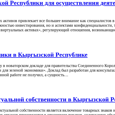
кой Республики для осуществления деят
х активов привлекает все большее внимание как специалистов в
можностью инвестирования, но и аспектами конфиденциальности
«О виртуальных активах», регулирующий отношения, возникающ
мики в Кыргызской Республике
у в новаторском докладе для правительства Соединенного Коро
 для зеленой экономики». Доклад был разработан для консульта
анной работе не получил, а сущность…
туальной собственности в Кыргызской Р
ктуальной собственности является включение товарных знаков 
х органов принимаются в отношении товаров, содержащих объек