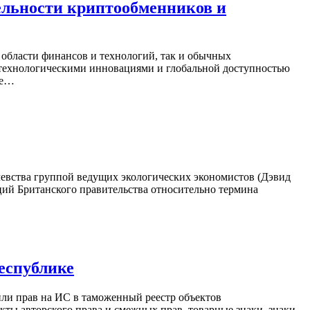
ельности криптообменников и
 области финансов и технологий, так и обычных
, технологическими инновациями и глобальной доступностью
ие…
левства группой ведущих экологических экономистов (Дэвид
ций Британского правительства относительно термина
еспублике
или прав на ИС в таможенный реестр объектов
ты авторского права и смежных прав, товарные знаки, знаки