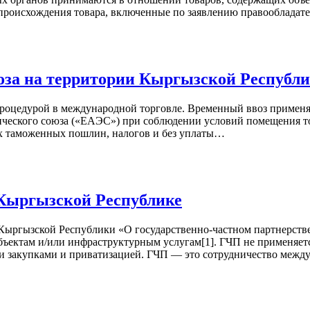
 происхождения товара, включенные по заявлению правообладат
воза на территории Кыргызской Республ
роцедурой в международной торговле. Временный ввоз применя
ического союза («ЕАЭС») при соблюдении условий помещения то
ых таможенных пошлин, налогов и без уплаты…
 Кыргызской Республике
ргызской Республики «О государственно-частном партнерстве» о
объектам и/или инфраструктурным услугам[1]. ГЧП не применяе
ми закупками и приватизацией. ГЧП — это сотрудничество меж